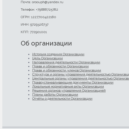
Почта: oroouph@yandex.ru
Телефон: +79688725782
ОГРН: 1227700422180
ИНН: 9729326737
КПП: 772901001
Об организации
История создания Организации
Цель Организации
Направления деятельности Организации
Права и обязанности Организации
Права и обязанности членов Организации
Структура и органы управления деятельностью Организа
Центральные органы управления деятельностью Организ
Правоустанавливающие документы Организации
Локальные нормативные акты Организации
Решения органов управления Организацией
Планы работы Организации
Отчёты о деятельности Организации